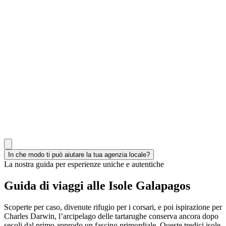
In che modo ti può aiutare la tua agenzia locale?
La nostra guida per esperienze uniche e autentiche
Guida di viaggi alle Isole Galapagos
Scoperte per caso, divenute rifugio per i corsari, e poi ispirazione per
Charles Darwin, l’arcipelago delle tartarughe conserva ancora dopo
secoli dal primo approdo un fascino primordiale
. Queste tredici isole