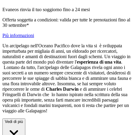
Evaneos rinvia il tuo soggiorno fino a 24 mesi
Offerta soggetta a condizioni: valida per tutte le prenotazioni fino al
30 settembre*
Più informazioni
Un arcipelago nell'Oceano Pacifico dove la vita si è sviluppata
imperturbata per migliaia di anni, un eldorado per ricercatori,
naturalisti e amanti di destinazioni fuori dagli schemi. Un viaggio in
questa parte del mondo può diventare l'
esperienza di una vita
.
Lontano da tutto, l'arcipelago delle Galapagos rivela ogni anno i
suoi secreti a un numero sempre crescente di visitatori, desiderosi di
percorrere le sue spiagge di sabbia bianca e di ammirare una fauna e
una flora introvabile altrove. Insomma, se hai sempre voluto
ripercorrere le orme di
Charles Darwin
e di ammirare i celebri
Fringuelli di Darwin che lo hanno ispirato nella scrittura della sua
opera più importante, senza farti mancare incredibili paesaggi
vulcanici e fondali marini trasparenti, non ti resta che partire per un
viaggio alle Galapagos!
Vedi di più