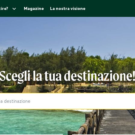
ire?
Magazine
La nostra visione
Scegli la tua destinazione