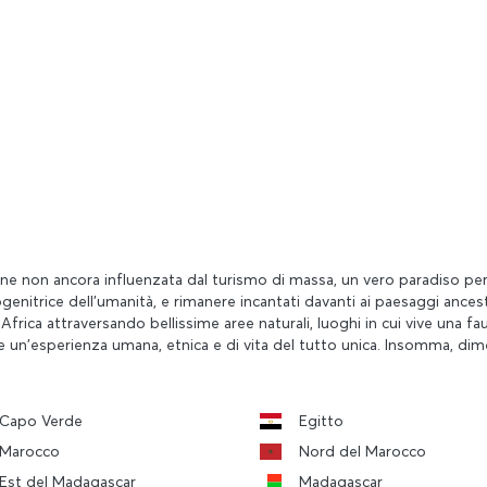
e non ancora influenzata dal turismo di massa, un vero paradiso per gl
ogenitrice dell'umanità, e rimanere incantati davanti ai paesaggi anc
frica attraversando bellissime aree naturali, luoghi in cui vive una fau
 un'esperienza umana, etnica e di vita del tutto unica. Insomma, dimen
Capo Verde
Egitto
Marocco
Nord del Marocco
Est del Madagascar
Madagascar