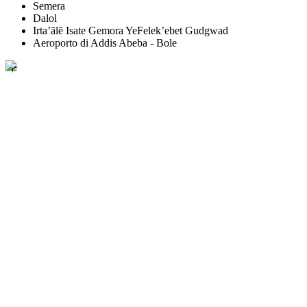
Semera
Dalol
Irta’ālē Isate Gemora YeFelek’ebet Gudgwad
Aeroporto di Addis Abeba - Bole