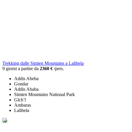
Trekking dalle Simien Mountains a Lalibela
9 giorni a partire da
2360 €
/pers.
Addis Abeba
Gondar
Addis Ababa
Simien Mountains National Park
Gīch’ī
Ambaras
Lalibela