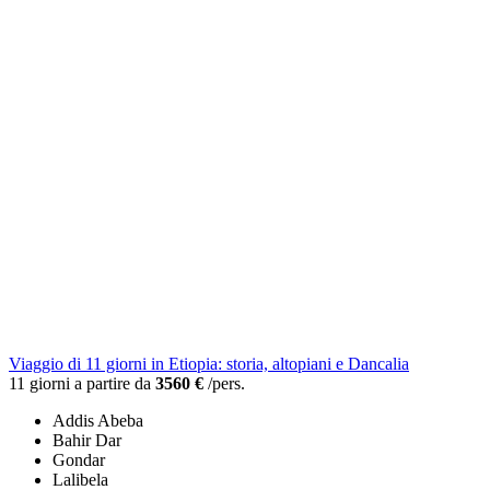
Viaggio di 11 giorni in Etiopia: storia, altopiani e Dancalia
11 giorni a partire da
3560 €
/pers.
Addis Abeba
Bahir Dar
Gondar
Lalibela