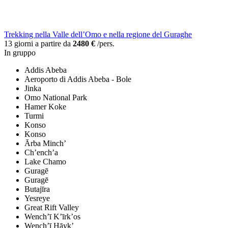
Trekking nella Valle dell’Omo e nella regione del Guraghe
13 giorni a partire da
2480 €
/pers.
In gruppo
Addis Abeba
Aeroporto di Addis Abeba - Bole
Jinka
Omo National Park
Hamer Koke
Turmi
Konso
Konso
Ārba Minch’
Ch’ench’a
Lake Chamo
Guragē
Guragē
Butajīra
Yesreye
Great Rift Valley
Wench’ī K’īrk’os
Wench’ī Hāyk’