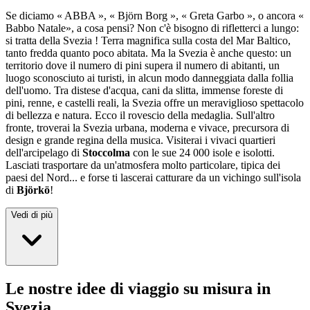
Se diciamo « ABBA », « Björn Borg », « Greta Garbo », o ancora «
Babbo Natale», a cosa pensi? Non c'è bisogno di rifletterci a lungo:
si tratta della Svezia ! Terra magnifica sulla costa del Mar Baltico,
tanto fredda quanto poco abitata. Ma la Svezia è anche questo: un
territorio dove il numero di pini supera il numero di abitanti, un
luogo sconosciuto ai turisti, in alcun modo danneggiata dalla follia
dell'uomo. Tra distese d'acqua, cani da slitta, immense foreste di
pini, renne, e castelli reali, la Svezia offre un meraviglioso spettacolo
di bellezza e natura. Ecco il rovescio della medaglia. Sull'altro
fronte, troverai la Svezia urbana, moderna e vivace, precursora di
design e grande regina della musica. Visiterai i vivaci quartieri
dell'arcipelago di
Stoccolma
con le sue 24 000 isole e isolotti.
Lasciati trasportare da un'atmosfera molto particolare, tipica dei
paesi del Nord... e forse ti lascerai catturare da un vichingo sull'isola
di
Björkö
!
Vedi di più
Le nostre idee di viaggio su misura in
Svezia