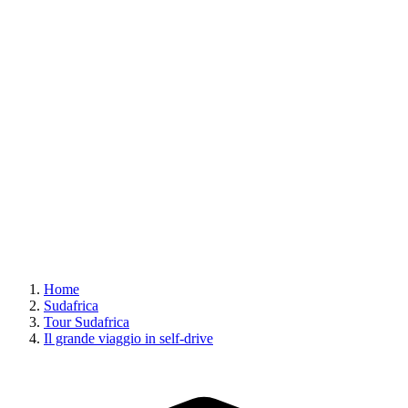
Home
Sudafrica
Tour Sudafrica
Il grande viaggio in self-drive