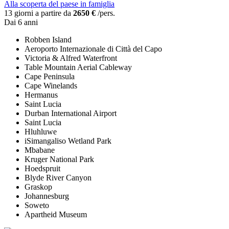
Alla scoperta del paese in famiglia
13 giorni a partire da
2650 €
/pers.
Dai 6 anni
Robben Island
Aeroporto Internazionale di Città del Capo
Victoria & Alfred Waterfront
Table Mountain Aerial Cableway
Cape Peninsula
Cape Winelands
Hermanus
Saint Lucia
Durban International Airport
Saint Lucia
Hluhluwe
iSimangaliso Wetland Park
Mbabane
Kruger National Park
Hoedspruit
Blyde River Canyon
Graskop
Johannesburg
Soweto
Apartheid Museum