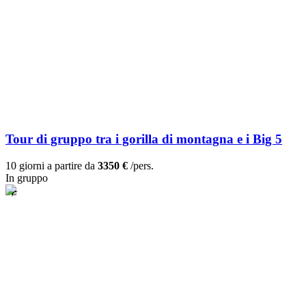
Tour di gruppo tra i gorilla di montagna e i Big 5
10 giorni a partire da
3350 €
/pers.
In gruppo