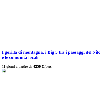
I gorilla di montagna, i Big 5 tra i paesaggi del Nilo
e le comunità locali
11 giorni a partire da
4250 €
/pers.