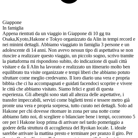
Giappone
In famiglia
Appena rientrati da un viaggio in Giappone di 10 gg tra
Osaka,Kyoto,Hakone e Tokyo organizzato da Alin in tempi record e
nei minimi dettagli. Abbiamo viaggiato in famiglia 3 persone e un
adolescente di 14 anni. Non avevo nessun tipo di aspettativa se non
riuscire a realizzare questo viaggio, un piccolo sogno, scrivo tramite
la piattaforma mi rispondono subito, do indicazione di quali città
visitare e da lì Alin ha lavorato e realizzato un itinerario molto ben
equilibrato tra visite organizzate e tempi liberi che abbiamo potuto
sfruttare come meglio credevamo. Il loro diario una vera e propria
bibbia che ci ha accompagnati e guidati facendoci scoprire e vivere
le città che abbiamo visitato. Siamo felici e grati di questa
esperienza. Gli alberghi sono stati all altezza delle aspettative, i
transfer impeccabili, servizi come biglietti treni e tessere metro già
pronte una vera e propria sorpresa, tutto curato nei dettagli. Solo ad
Hakone per chi dovesse ritornare in zona per una notte come
abbiamo fatto noi, di scegliere o bilanciare bene i tempi, occorrono 5
ore per l Hakone loop prima di arrivare nel tardo pomeriggio a
godere della struttura di accoglienza del Ryokan locale. L ideale
sarebbe arrivare la mattina presto e terminare per pranzo il giro. Per