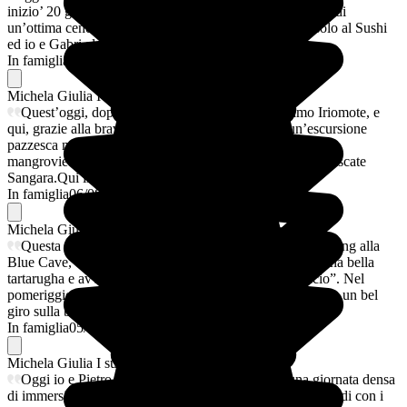
inizio’ 20 giorni fa:Tokyo che ammiriamo dall’alto prima di
un’ottima cenetta “separati” in zona Ginza: Pietro dal solo al Sushi
ed io e Gabri al Bills.
In famiglia
07/08/2026
Michela Giulia
I suoi preferiti
Quest’oggi, dopo 45 minuti di barca, raggiungiamo Iriomote, e
qui, grazie alla bravissima guida Megu, iniziamo un’escursione
pazzesca nella giungla, prima pagaiando sul fiume e tra le
mangrovie e poi facendo trekking fino a raggiungere le cascate
Sangara.Qui il bagno è’d’obbligo e si torna bambini!!
In famiglia
06/08/2026
Michela Giulia
I suoi preferiti
Questa mattina partecipiamo ad una bella uscita snorkeling alla
Blue Cave, durante la quale nuotiamo vicino vicino ad una bella
tartarugha e avvistiamo una famiglia di “pesci pagliaccio”. Nel
pomeriggio ci spostiamo verso Kabira Bay dove facciamo un bel
giro sulla barca con il fondo di vetro.
In famiglia
05/08/2026
Michela Giulia
I suoi preferiti
Oggi io e Pietro salpiamo di prima mattina per una giornata densa
di immersioni con il Prime Scuba Ishigaki. Tre tuffi stupendi con i