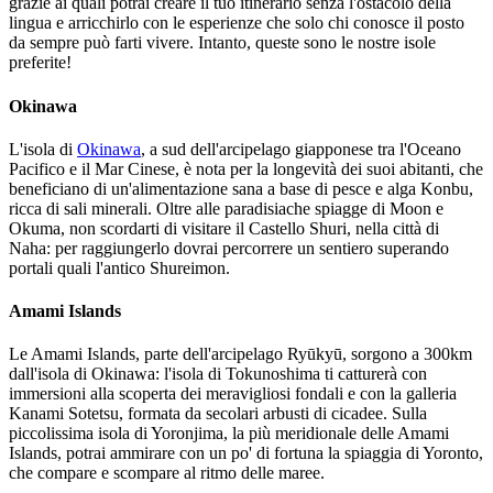
grazie ai quali potrai creare il tuo itinerario senza l'ostacolo della
lingua e arricchirlo con le esperienze che solo chi conosce il posto
da sempre può farti vivere. Intanto, queste sono le nostre isole
preferite!
Okinawa
L'isola di
Okinawa
, a sud dell'arcipelago giapponese tra l'Oceano
Pacifico e il Mar Cinese, è nota per la longevità dei suoi abitanti, che
beneficiano di un'alimentazione sana a base di pesce e alga Konbu,
ricca di sali minerali. Oltre alle paradisiache spiagge di Moon e
Okuma, non scordarti di visitare il Castello Shuri, nella città di
Naha: per raggiungerlo dovrai percorrere un sentiero superando
portali quali l'antico Shureimon.
Amami Islands
Le Amami Islands, parte dell'arcipelago Ryūkyū, sorgono a 300km
dall'isola di Okinawa: l'isola di Tokunoshima ti catturerà con
immersioni alla scoperta dei meravigliosi fondali e con la galleria
Kanami Sotetsu, formata da secolari arbusti di cicadee. Sulla
piccolissima isola di Yoronjima, la più meridionale delle Amami
Islands, potrai ammirare con un po' di fortuna la spiaggia di Yoronto,
che compare e scompare al ritmo delle maree.