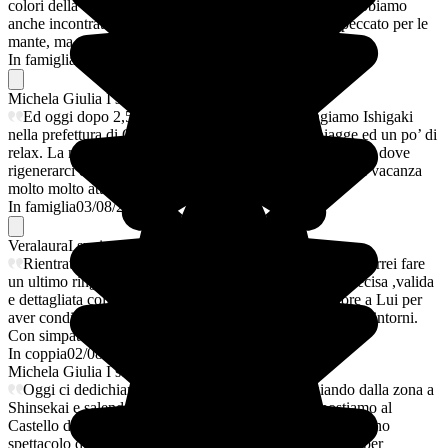
colori della barriera corallina e dei pesciolini tropicali. Abbiamo
anche incontrato due belle tartarughe,batfish giganti, peccato per le
mante, ma va benissimo così!
In famiglia
03/08/2026
Michela Giulia
I suoi preferiti
Ed oggi dopo 2,5 ore di volo da Osaka raggiungiamo Ishigaki
nella prefettura di Okinawa…ed ecco il mare,le spiagge ed un po’ di
relax. La nostra spiaggia del cuore rimarrà la Fusaki beach dove
rigenerarci e goderci qualche momento di siesta in questa vacanza
molto molto attiva!
In famiglia
03/08/2026
Veralaura
I suoi preferiti
Rientrati dopo un meraviglioso viaggio in Hokkaido, vorrei fare
un ultimo ringraziamento ad Alin per la sua preziosa, precisa ,valida
e dettagliata collaborazione. Un ringraziamento ulteriore a Lui per
aver condiviso delle magnifiche ore insieme a Kushiro e dintorni.
Con simpatia Veralura e Maurizio
In coppia
02/08/2026
Michela Giulia
I suoi preferiti
Oggi ci dedichiamo alla scoperta di Osaka, iniziando dalla zona a
Shinsekai e salendo sulla torre Tsūtenkak, poi ci spostiamo al
Castello di Osaka e terminiamo la giornata assistendo ad uno
spettacolo di lottatori di sumo ed facendo un ultimo giro per