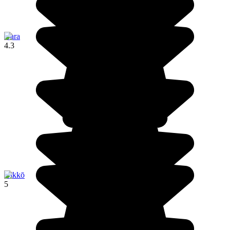
Nara
4.3
Nikkō
5