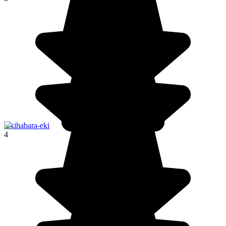
Akihabara-eki
4