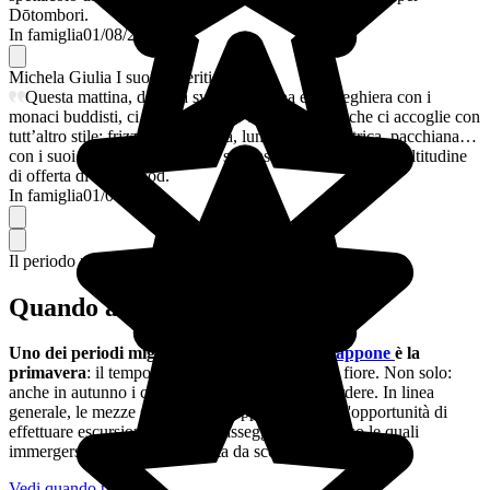
Dōtombori.
In famiglia
01/08/2026
Michela Giulia
I suoi preferiti
Questa mattina, dopo la sveglia all’alba e la preghiera con i
monaci buddisti, ci spostiamo alla volta di Osaka che ci accoglie con
tutt’altro stile: frizzante, energica, luminosa, eccentrica, pacchiana…
con i suoi mille led luminosi,le sue insegne 3D e la sua moltitudine
di offerta di street food.
In famiglia
01/08/2026
Il periodo migliore per partire
Quando andare in Giappone?
Uno dei periodi migliori
per un viaggio in Giappone
è la
primavera
: il tempo è radioso e i ciliegi sono in fiore. Non solo:
anche in autunno i colori sono unici e da non perdere. In linea
generale, le mezze stagioni in Giappone offrono l'opportunità di
effettuare escursioni e lunghe passeggiate attraverso le quali
immergersi in un'atmosfera tutta da scoprire.
Vedi quando partire