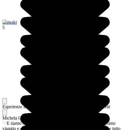
Ishigaki
5
Esperienze memorabili
Dai nostri viaggiatori, i loro preferiti
Michela Giulia
I suoi preferiti
E siamo oramai arrivati all’ultima tappa di questo bellissimo
viaggio e come chiusura che del cerchio ritorniamo da dove tutto