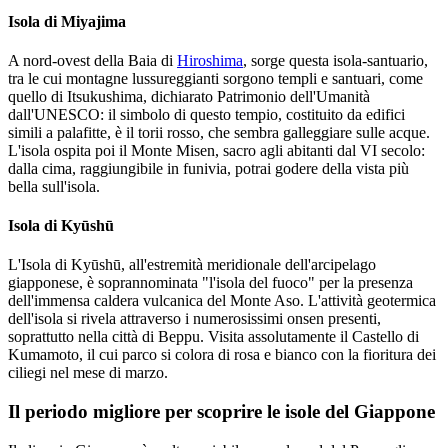
Isola di Miyajima
A nord-ovest della Baia di
Hiroshima
, sorge questa isola-santuario,
tra le cui montagne lussureggianti sorgono templi e santuari, come
quello di Itsukushima, dichiarato Patrimonio dell'Umanità
dall'UNESCO: il simbolo di questo tempio, costituito da edifici
simili a palafitte, è il torii rosso, che sembra galleggiare sulle acque.
L'isola ospita poi il Monte Misen, sacro agli abitanti dal VI secolo:
dalla cima, raggiungibile in funivia, potrai godere della vista più
bella sull'isola.
Isola di Kyūshū
L'Isola di Kyūshū, all'estremità meridionale dell'arcipelago
giapponese, è soprannominata "l'isola del fuoco" per la presenza
dell'immensa caldera vulcanica del Monte Aso. L'attività geotermica
dell'isola si rivela attraverso i numerosissimi onsen presenti,
soprattutto nella città di Beppu. Visita assolutamente il Castello di
Kumamoto, il cui parco si colora di rosa e bianco con la fioritura dei
ciliegi nel mese di marzo.
Il periodo migliore per scoprire le isole del Giappone