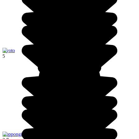
Kyoto
5
Roppongi