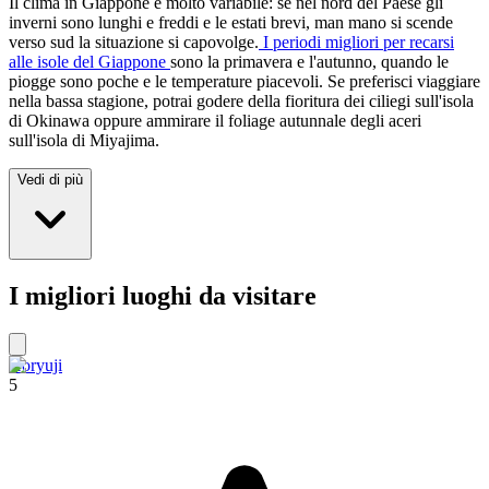
Il clima in Giappone è molto variabile: se nel nord del Paese gli
inverni sono lunghi e freddi e le estati brevi, man mano si scende
verso sud la situazione si capovolge.
I periodi migliori per recarsi
alle isole del Giappone
sono la primavera e l'autunno, quando le
piogge sono poche e le temperature piacevoli. Se preferisci viaggiare
nella bassa stagione, potrai godere della fioritura dei ciliegi sull'isola
di Okinawa oppure ammirare il foliage autunnale degli aceri
sull'isola di Miyajima.
Vedi di più
I migliori luoghi da visitare
Horyuji
5