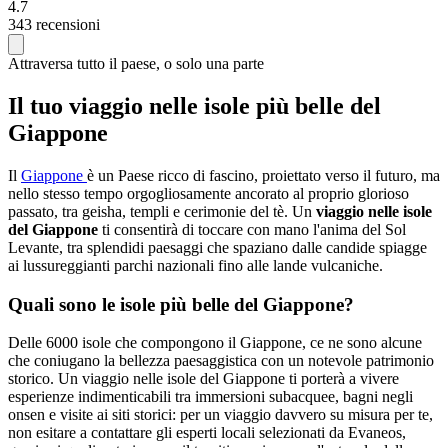
4.7
343 recensioni
Attraversa tutto il paese, o solo una parte
Il tuo viaggio nelle isole più belle del
Giappone
Il
Giappone
è un Paese ricco di fascino, proiettato verso il futuro, ma
nello stesso tempo orgogliosamente ancorato al proprio glorioso
passato, tra geisha, templi e cerimonie del tè. Un
viaggio nelle isole
del Giappone
ti consentirà di toccare con mano l'anima del Sol
Levante, tra splendidi paesaggi che spaziano dalle candide spiagge
ai lussureggianti parchi nazionali fino alle lande vulcaniche.
Quali sono le isole più belle del Giappone?
Delle 6000 isole che compongono il Giappone, ce ne sono alcune
che coniugano la bellezza paesaggistica con un notevole patrimonio
storico. Un viaggio nelle isole del Giappone ti porterà a vivere
esperienze indimenticabili tra immersioni subacquee, bagni negli
onsen e visite ai siti storici: per un viaggio davvero su misura per te,
non esitare a contattare gli esperti locali selezionati da Evaneos,