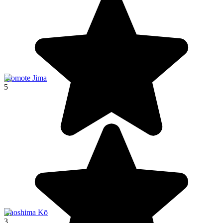
Iriomote Jima
5
Naoshima Kō
3