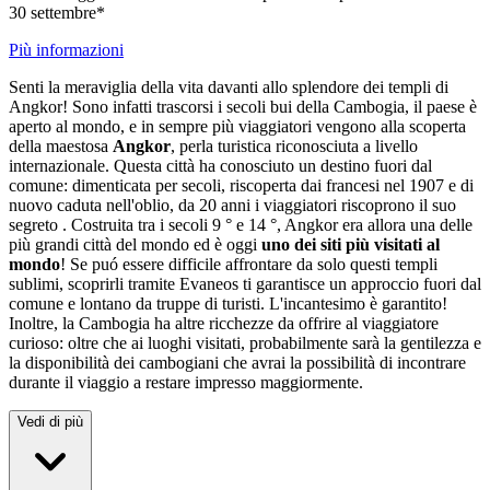
30 settembre*
Più informazioni
Senti la meraviglia della vita davanti allo splendore dei templi di
Angkor! Sono infatti trascorsi i secoli bui della Cambogia, il paese è
aperto al mondo, e in sempre più viaggiatori vengono alla scoperta
della maestosa
Angkor
, perla turistica riconosciuta a livello
internazionale. Questa città ha conosciuto un destino fuori dal
comune: dimenticata per secoli, riscoperta dai francesi nel 1907 e di
nuovo caduta nell'oblio, da 20 anni i viaggiatori riscoprono il suo
segreto . Costruita tra i secoli 9 ° e 14 °, Angkor era allora una delle
più grandi città del mondo ed è oggi
uno dei siti più visitati al
mondo
! Se puó essere difficile affrontare da solo questi templi
sublimi, scoprirli tramite Evaneos ti garantisce un approccio fuori dal
comune e lontano da truppe di turisti. L'incantesimo è garantito!
Inoltre, la Cambogia ha altre ricchezze da offrire al viaggiatore
curioso: oltre che ai luoghi visitati, probabilmente sarà la gentilezza e
la disponibilità dei cambogiani che avrai la possibilità di incontrare
durante il viaggio a restare impresso maggiormente.
Vedi di più