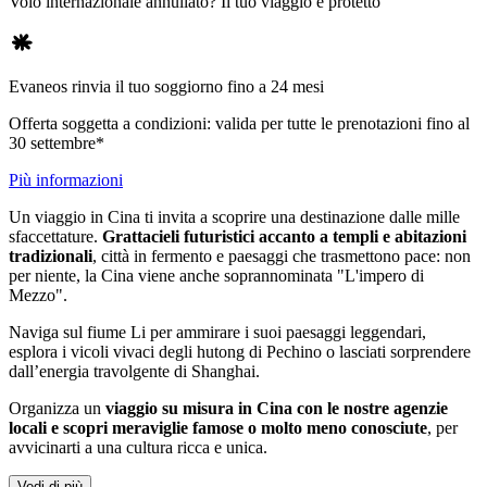
Volo internazionale annullato? Il tuo viaggio è protetto
Evaneos rinvia il tuo soggiorno fino a 24 mesi
Offerta soggetta a condizioni: valida per tutte le prenotazioni fino al
30 settembre*
Più informazioni
Un viaggio in Cina ti invita a scoprire una destinazione dalle mille
sfaccettature.
Grattacieli futuristici accanto a templi e abitazioni
tradizionali
, città in fermento e paesaggi che trasmettono pace: non
per niente, la Cina viene anche soprannominata "L'impero di
Mezzo".
Naviga sul fiume Li per ammirare i suoi paesaggi leggendari,
esplora i vicoli vivaci degli hutong di Pechino o lasciati sorprendere
dall’energia travolgente di Shanghai.
Organizza un
viaggio su misura in Cina con le nostre agenzie
locali
e scopri meraviglie famose o molto meno conosciute
, per
avvicinarti a una cultura ricca e unica.
Vedi di più