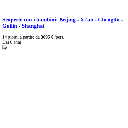
Scoperte con i bambini: Beijing - Xi’an - Chengdu -
Guilin - Shanghai
14 giorni a partire da
3095 €
/pers.
Dai 6 anni