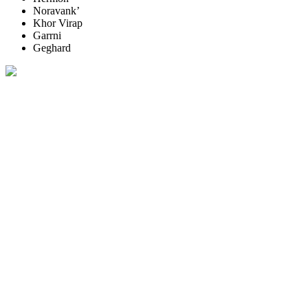
Noravank’
Khor Virap
Garrni
Geghard