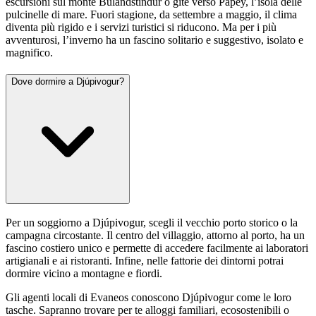
escursioni sul monte Búlandstindur o gite verso Papey, l’isola delle
pulcinelle di mare. Fuori stagione, da settembre a maggio, il clima
diventa più rigido e i servizi turistici si riducono. Ma per i più
avventurosi, l’inverno ha un fascino solitario e suggestivo, isolato e
magnifico.
Dove dormire a Djúpivogur?
Per un soggiorno a Djúpivogur, scegli il vecchio porto storico o la
campagna circostante. Il centro del villaggio, attorno al porto, ha un
fascino costiero unico e permette di accedere facilmente ai laboratori
artigianali e ai ristoranti. Infine, nelle fattorie dei dintorni potrai
dormire vicino a montagne e fiordi.
Gli agenti locali di Evaneos conoscono Djúpivogur come le loro
tasche. Sapranno trovare per te alloggi familiari, ecosostenibili o