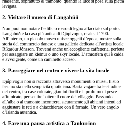
rilassante, soprattutto al tramonto, quando la luce si posa sulla pietra
levigata.
2. Visitare il museo di Langabúð
Non puoi non notare l’edificio rosso di legno affacciato sul porto:
Langabúð è la casa più antica di Djúpivogur, risale al 1790.
All’interno, un piccolo museo unisce oggetti d’epoca, mostre sulla
storia del commercio danese e una galleria dedicata all’artista locale
Ríkarður Jónsson. Troverai anche un'accogliente caffetteria, perfetta
per assaggiare un kleinur o uno skyr locale. L’atmosfera qui è calda
e avvolgente, come un caminetto acceso.
3. Passeggiare nel centro e vivere la vita locale
Djúpivogur non si racconta attraverso monumenti o musei. Il suo
fascino sta nella semplicità quotidiana. Basta vagare tra le stradine
del centro, tra case colorate, giardini fioriti e il profumo di pesce
affumicato, per sentire battere il cuore del villaggio. Passando
all’alba o al tramonto incontrerai sicuramente gli abitanti intenti ad
aggiustare le reti o a chiacchierare con il fornaio. Un vero angolo
d’Islanda autentica.
4. Fare una pausa artistica a Tankurinn