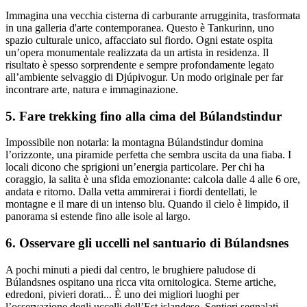
Immagina una vecchia cisterna di carburante arrugginita, trasformata
in una galleria d'arte contemporanea. Questo è Tankurinn, uno
spazio culturale unico, affacciato sul fiordo. Ogni estate ospita
un’opera monumentale realizzata da un artista in residenza. Il
risultato è spesso sorprendente e sempre profondamente legato
all’ambiente selvaggio di Djúpivogur. Un modo originale per far
incontrare arte, natura e immaginazione.
5. Fare trekking fino alla cima del Búlandstindur
Impossibile non notarla: la montagna Búlandstindur domina
l’orizzonte, una piramide perfetta che sembra uscita da una fiaba. I
locali dicono che sprigioni un’energia particolare. Per chi ha
coraggio, la salita è una sfida emozionante: calcola dalle 4 alle 6 ore,
andata e ritorno. Dalla vetta ammirerai i fiordi dentellati, le
montagne e il mare di un intenso blu. Quando il cielo è limpido, il
panorama si estende fino alle isole al largo.
6. Osservare gli uccelli nel santuario di Búlandsnes
A pochi minuti a piedi dal centro, le brughiere paludose di
Búlandsnes ospitano una ricca vita ornitologica. Sterne artiche,
edredoni, pivieri dorati... È uno dei migliori luoghi per
l’osservazione degli uccelli dell’Est islandese. Sentieri segnalati