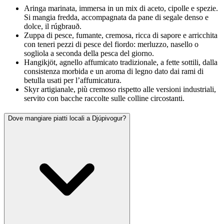
Aringa marinata, immersa in un mix di aceto, cipolle e spezie.
Si mangia fredda, accompagnata da pane di segale denso e
dolce, il rúgbrauð.
Zuppa di pesce, fumante, cremosa, ricca di sapore e arricchita
con teneri pezzi di pesce del fiordo: merluzzo, nasello o
sogliola a seconda della pesca del giorno.
Hangikjöt, agnello affumicato tradizionale, a fette sottili, dalla
consistenza morbida e un aroma di legno dato dai rami di
betulla usati per l’affumicatura.
Skyr artigianale, più cremoso rispetto alle versioni industriali,
servito con bacche raccolte sulle colline circostanti.
Dove mangiare piatti locali a Djúpivogur?