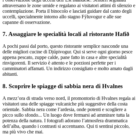
attraversano le zone umide e regalano ai visitatori attimi di silenzio e
contemplazione. Porta il binocolo e lasciati guidare dal canto degli
uccelli, specialmente intorno allo stagno Fýluvogur e alle sue
capanne di osservazione.
7. Assaggiare le specialità locali al ristorante Hafið
A pochi passi dal porto, questo ristorante semplice nasconde una
delle migliori cucine di Djúpivogur. Qui si serve ogni giorno pesce
appena pescato, zuppe calde, pane fatto in casa e altre specialità
rinvigorenti. Il servizio è attento e le porzioni perfette per i
camminatori affamati. Un indirizzo consigliato e molto amato dagli
abitanti.
8. Scoprire le spiagge di sabbia nera di Hvalnes
A mezz’ora di strada verso nord, il promontorio di Hvalnes regala ai
visitatori una delle spiagge vulcaniche più suggestive della costa
orientale. Sabbia nera come l’ardesia, onde potenti e scogliere a
picco sullo sfondo... Un luogo dove fermarsi ad ammirare tutta la
potenza della natura. I fotografi adorano l’atmosfera drammatica
dell’alba, quando i contrasti si accentuano. Qui ti sentirai piccolo,
ma più vivo che mai.