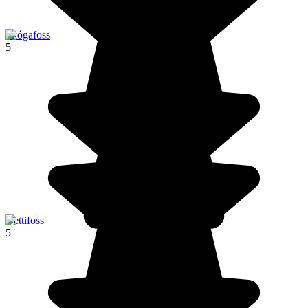
Skógafoss
5
Dettifoss
5