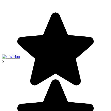
Jökulsárlón
5