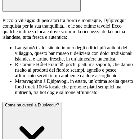
Piccolo villaggio di pescatori tra fiordi e montagne, Djúpivogur
conquista per la sua tranquillità... e le sue ottime tavole! Ecco
qualche indirizzo locale dove scoprire la ricchezza della cucina
islandese, tutta fresca e autentica:
Langabúð Café: situato in uno degli edifici più antichi del
villaggio, questo bar-museo ti delizierà con dolci tradizionali
islandesi e tartine fresche, in un’atmosfera autentica.
Ristorante Hótel Framtíð: pochi piatti ma saporiti, che danno
risalto ai prodotti del fiordo: scampi, agnello e pesce
affumicato serviti in un ambiente caldo e accogliente.
Matarvagninn á Djúpavogi, in estate, un’ottima scelta questo
food truck 100% locale che propone piatti semplici ma
nutrienti, tra hot dog e salmone affumicato.
Come muoversi a Djúpivogur?