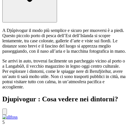
A Djúpivogur il modo più semplice e sicuro per muoversi è a piedi.
Questo piccolo porto di pesca dell’Est dell’Islanda si scopre
lentamente, tra case colorate, gallerie d’arte e viste sui fiordi. Le
distanze sono brevi e il fascino del luogo si apprezza meglio
passeggiando, con il naso all’aria e la macchina fotografica in mano.
Se arrivi in auto, troverai facilmente un parcheggio vicino al porto o
a Langabúð, il vecchio magazzino in legno oggi centro culturale.
Per esplorare i dintorni, come le spiagge nere di Berufjörður, avere
un’auto ti sarà molto utile. Non ci sono trasporti pubblici in città, ma
potrai visitare tutto con calma, in un’atmosfera pacifica e
accogliente.
Djupivogur : Cosa vedere nei dintorni?
Gullfoss
5