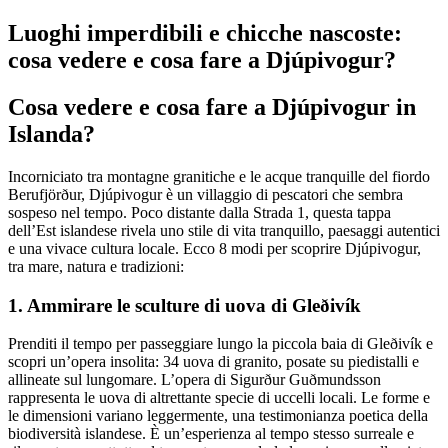
Luoghi imperdibili e chicche nascoste:
cosa vedere e cosa fare a Djúpivogur?
Cosa vedere e cosa fare a Djúpivogur in
Islanda?
Incorniciato tra montagne granitiche e le acque tranquille del fiordo
Berufjörður, Djúpivogur è un villaggio di pescatori che sembra
sospeso nel tempo. Poco distante dalla Strada 1, questa tappa
dell’Est islandese rivela uno stile di vita tranquillo, paesaggi autentici
e una vivace cultura locale. Ecco 8 modi per scoprire Djúpivogur,
tra mare, natura e tradizioni:
1. Ammirare le sculture di uova di Gleðivík
Prenditi il tempo per passeggiare lungo la piccola baia di Gleðivík e
scopri un’opera insolita: 34 uova di granito, posate su piedistalli e
allineate sul lungomare. L’opera di Sigurður Guðmundsson
rappresenta le uova di altrettante specie di uccelli locali. Le forme e
le dimensioni variano leggermente, una testimonianza poetica della
biodiversità islandese. È un’esperienza al tempo stesso surreale e