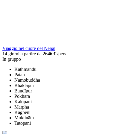
Viaggio nel cuore del Nepal
14 giorni a partire da
2646 €
/pers.
In gruppo
Kathmandu
Patan
Namobuddha
Bhaktapur
Bandīpur
Pokhara
Kalopani
Marpha
Kāgbeni
Muktināth
Tatopani