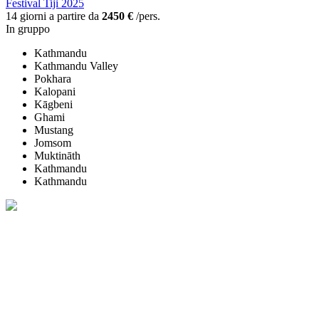
Festival Tiji 2025
14 giorni a partire da
2450 €
/pers.
In gruppo
Kathmandu
Kathmandu Valley
Pokhara
Kalopani
Kāgbeni
Ghami
Mustang
Jomsom
Muktināth
Kathmandu
Kathmandu