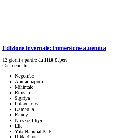
Edizione invernale: immersione autentica
12 giorni a partire da
1110 €
/pers.
Con neonato
Negombo
Anurādhapura
Mihintale
Ritigala
Sigiriya
Polonnaruwa
Dambulla
Kandy
Nuwara Eliya
Ella
Yala National Park
Hikkaduwa