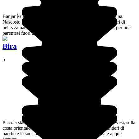
Banjar è un villaggio buddista a nord di Bali, vicino a Lovina.
Nascosto sulle alture, questo minuscolo villaggio offre tesori di
bellezza naturale ed esperienze nel cuore della vita locale, per una
parentesi fuori dai sentieri battuti.
Bira
5
Piccola stazione balneare all'estremità meridionale di Sulawesi, sulla
costa orientale, Bira è conosciuta per i suoi immensi cantieri di
barche e le sue spiagge paradisiache di sabbia bianca e acque