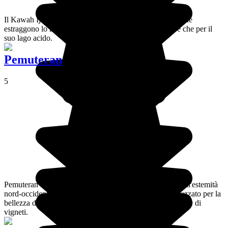
Il Kawah Ijen è un vulcano famoso per i suoi minatori, che
estraggono lo zolfo mettendo a rischio la loro vita, oltre che per il
suo lago acido.
Pemuteran
5
Pemuteran è un piccolo villaggio tranquillo di pescatori all'estemità
nord-occidentale dell'isola di Bali, particolarmente apprezzato per la
bellezza dei suoi fondali marini e delle sue colline ricoperte di
vigneti.