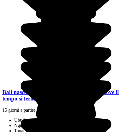
Bali nascosta e Sumba primitiva: viaggio dove il
tempo si ferma
15 giorni a partire da
4386 €
/pers.
Ubud
Ngurah Rai International Airport
Tanah Lot