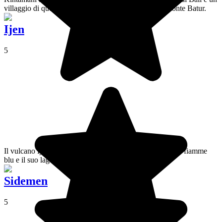
villaggio di questa regione, dove si trova il vulcano Monte Batur.
Ijen
5
Il vulcano Ijen è situato a est di Java. È famoso per le sue fiamme
blu e il suo lago, il più acido del pianeta.
Sidemen
5