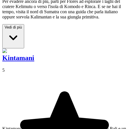
Per evadere ancora di più, parti per Flores ad esplorare i laghi del
cratere Kelimutu o verso l'isola di Komodo e Rinca. E se ne hai il
tempo, visita il nord di Sumatra con una guida che parla italiano
oppure sorvola Kalimantan e la sua giungla primitiva.
Vedi di più
Kintamani
5
Kintamani indica nel contempo una regione del nord-est di Bali e un