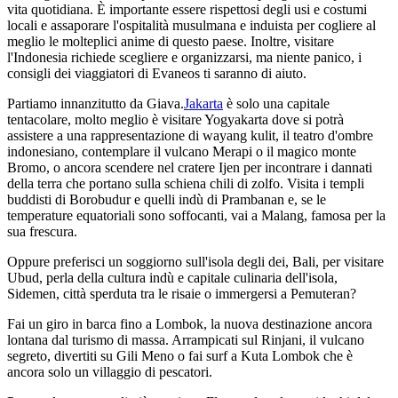
vita quotidiana. È importante essere rispettosi degli usi e costumi
locali e assaporare l'ospitalità musulmana e induista per cogliere al
meglio le molteplici anime di questo paese. Inoltre, visitare
l'Indonesia richiede scegliere e organizzarsi, ma niente panico, i
consigli dei viaggiatori di Evaneos ti saranno di aiuto.
Partiamo innanzitutto da Giava.
Jakarta
è solo una capitale
tentacolare, molto meglio è visitare Yogyakarta dove si potrà
assistere a una rappresentazione di wayang kulit, il teatro d'ombre
indonesiano, contemplare il vulcano Merapi o il magico monte
Bromo, o ancora scendere nel cratere Ijen per incontrare i dannati
della terra che portano sulla schiena chili di zolfo. Visita i templi
buddisti di Borobudur e quelli indù di Prambanan e, se le
temperature equatoriali sono soffocanti, vai a Malang, famosa per la
sua frescura.
Oppure preferisci un soggiorno sull'isola degli dei, Bali, per visitare
Ubud, perla della cultura indù e capitale culinaria dell'isola,
Sidemen, città sperduta tra le risaie o immergersi a Pemuteran?
Fai un giro in barca fino a Lombok, la nuova destinazione ancora
lontana dal turismo di massa. Arrampicati sul Rinjani, il vulcano
segreto, divertiti su Gili Meno o fai surf a Kuta Lombok che è
ancora solo un villaggio di pescatori.