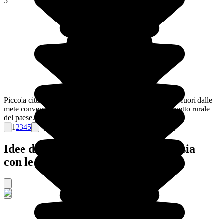
5
Piccola città dell'Indonesia, Cianjur è vicina a Giacarta, e fuori dalle
mete convenzionali. È un buon contatto iniziale con l'aspetto rurale
del paese.
1
2
3
4
5
Idee di viaggi organizzati in Indonesia
con le nostre agenzie locali