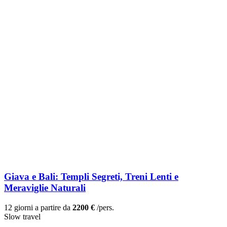
Giava e Bali: Templi Segreti, Treni Lenti e
Meraviglie Naturali
12 giorni a partire da
2200 €
/pers.
Slow travel