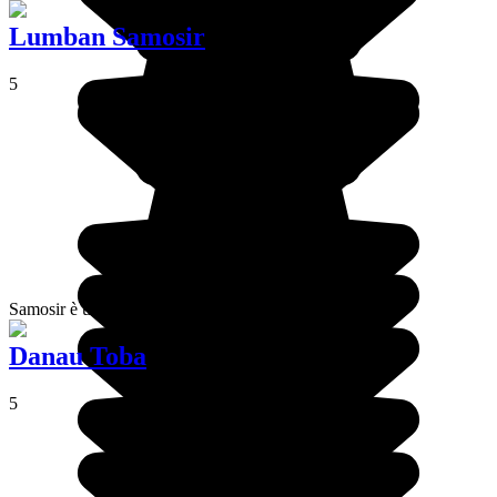
Lumban Samosir
5
Samosir è una penisola di 630 km2 sul lago Toba.
Danau Toba
5