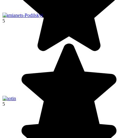
Kamianets-Podilskyi
5
Khotin
5