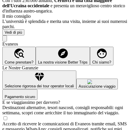
Con i suoi 250.000 abitanti,
Černivci è una città maggiore
dell'Ucraina occidentale
e presenta un meraviglioso centro storico
d'influenza austro-ungarica.
Il mio consiglio
L'università è splendida e merita una visita, insieme ai suoi numerosi
parchi.
Vedi di più
Evaneos
Come prenotare?
La nostra visione Better Trips
Chi siamo?
Le Nostre Garanzie
Selezione rigorosa dei tour operator locali
Assicurazione viaggio
Pagamento sicuro
E se viaggiassimo per davvero?
Destinazioni alternative, tesori nascosti, consigli responsabili: ogni
settimana, scopri come arricchire il tuo immaginario del viaggio.
Accetto di ricevere le comunicazioni di Evaneos tramite email, SMS
e messaggio WhatsApp: consigli personalizzati, notifiche sui miei