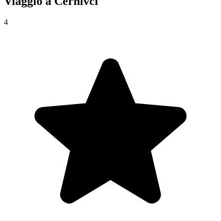
Viaggio a
Černivci
4