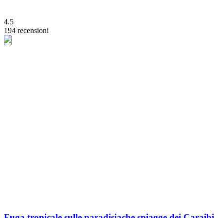
4.5
194 recensioni
Fuga tropicale sulle paradisiache spiagge dei Caraibi