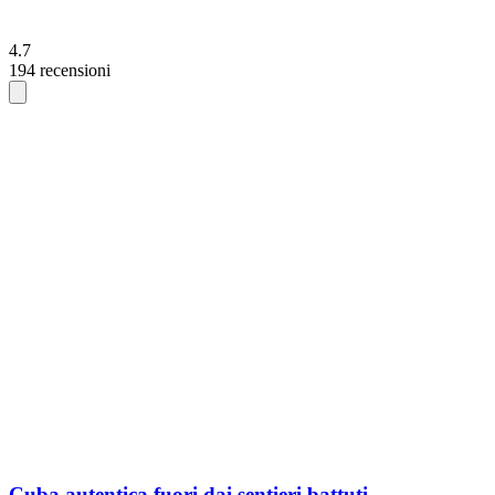
4.7
194 recensioni
Cuba autentica fuori dai sentieri battuti