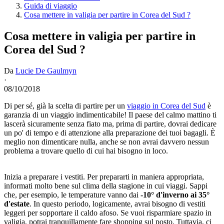
Guida di viaggio
Cosa mettere in valigia per partire in Corea del Sud ?
Cosa mettere in valigia per partire in
Corea del Sud ?
Da
Lucie De Gaulmyn
·
08/10/2018
Di per sé, già la scelta di partire per un
viaggio in Corea del Sud
è
garanzia di un viaggio indimenticabile! Il paese del calmo mattino ti
lascerà sicuramente senza fiato ma, prima di partire, dovrai dedicare
un po' di tempo e di attenzione alla preparazione dei tuoi bagagli. È
meglio non dimenticare nulla, anche se non avrai davvero nessun
problema a trovare quello di cui hai bisogno in loco.
Inizia a preparare i vestiti. Per prepararti in maniera appropriata,
informati molto bene sul clima della stagione in cui viaggi. Sappi
che, per esempio, le temperature vanno dai
-10° d'inverno ai 35°
d'estate
. In questo periodo, logicamente, avrai bisogno di vestiti
leggeri per sopportare il caldo afoso. Se vuoi risparmiare spazio in
valigia, potrai tranquillamente fare shopping sul posto. Tuttavia, ci