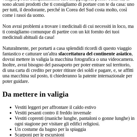
sono alcuni prodotti che ti consigliamo di portare con te da casa: uno
per tutti, il deodorante, perché in Corea del Sud costa molto, così
come i rasoi da uomo.
Non avrai problemi a trovare i medicinali di cui necessiti in loco, ma
ti consigliamo comunque di partire con un kit fornito dei tuoi
medicinali abituali da casa!
Naturalmente, per portarti a casa splendidi ricordi di questo viaggio
fantastico e catturare un'altra
sfaccettatura del continente asiatico
,
dovrai mettere in valigia la macchina fotografica o una videocamera.
Inoltre, avrai bisogno del passaporto per poter entrare sul territorio,
di una carta di credito per poter ritirare dei soldi e pagare, e, se affitti
una macchina sul posto, ti chiederanno la patente internazionale per
poter guidare.
Da mettere in valigia
Vestiti leggeri per affrontare il caldo estivo
Vestiti pesanti contro il freddo invernale
Vestiti coprenti (maniche lunghe, pantaloni o gonne lunghe) in
ogni stagione per visitare gli edifici religiosi.
Un costume da bagno per la spiaggia
Scarponi per le escursioni