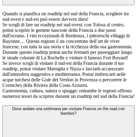
Quando si pianifica un roadtrip nel sud della Francia, scegliere tra
sud-ovest e sud-est può essere davvero dura!
Se scegli di fare un roadtrip nel sud-ovest, con Tolosa al centro,
potrai scoprire le gemme nascoste della Francia a due passi
dall'oceano. I vini eccezionali di Bordeaux, i pittoreschi villaggi di
Bayonne… Questa regione è un concentrato dell’art de vivre
francese, con tutta la sua storia e la ricchezza della sua gastronomia.
Durante questo roadtrip potrai anche fermarti per passeggiare lungo
le strade colorate di La Rochelle e visitare il famoso Fort Boyard!
Se invece scegli di visitare il sud-est della Francia durante il tuo
roadtrip, potrai visitare Marsiglia e Nizza e lasciarti accarezzare
dall'atmosfera suggestiva e mediterranea. Potrai rinfrescarti nelle
acque turchesi delle Gole del Verdon in Provenza o percorrere le
Corniches della Riviera della Costa Azzurra.
Gastronomia, cultura, natura o spiagge: entrambe le regioni offrono
numerosi tesori da scoprire durante un roadtrip nel sud della Francia!
Dove andare una settimana per visitare Francia on the road con
bambini?