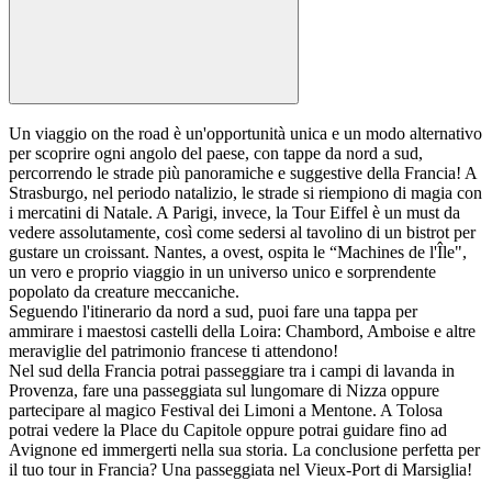
Un viaggio on the road è un'opportunità unica e un modo alternativo
per scoprire ogni angolo del paese, con tappe da nord a sud,
percorrendo le strade più panoramiche e suggestive della Francia! A
Strasburgo, nel periodo natalizio, le strade si riempiono di magia con
i mercatini di Natale. A Parigi, invece, la Tour Eiffel è un must da
vedere assolutamente, così come sedersi al tavolino di un bistrot per
gustare un croissant. Nantes, a ovest, ospita le “Machines de l'Île",
un vero e proprio viaggio in un universo unico e sorprendente
popolato da creature meccaniche.
Seguendo l'itinerario da nord a sud, puoi fare una tappa per
ammirare i maestosi castelli della Loira: Chambord, Amboise e altre
meraviglie del patrimonio francese ti attendono!
Nel sud della Francia potrai passeggiare tra i campi di lavanda in
Provenza, fare una passeggiata sul lungomare di Nizza oppure
partecipare al magico Festival dei Limoni a Mentone. A Tolosa
potrai vedere la Place du Capitole oppure potrai guidare fino ad
Avignone ed immergerti nella sua storia. La conclusione perfetta per
il tuo tour in Francia? Una passeggiata nel Vieux-Port di Marsiglia!