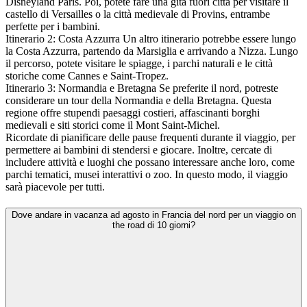
Disneyland Paris. Poi, potete fare una gita fuori città per visitare il
castello di Versailles o la città medievale di Provins, entrambe
perfette per i bambini.
Itinerario 2: Costa Azzurra Un altro itinerario potrebbe essere lungo
la Costa Azzurra, partendo da Marsiglia e arrivando a Nizza. Lungo
il percorso, potete visitare le spiagge, i parchi naturali e le città
storiche come Cannes e Saint-Tropez.
Itinerario 3: Normandia e Bretagna Se preferite il nord, potreste
considerare un tour della Normandia e della Bretagna. Questa
regione offre stupendi paesaggi costieri, affascinanti borghi
medievali e siti storici come il Mont Saint-Michel.
Ricordate di pianificare delle pause frequenti durante il viaggio, per
permettere ai bambini di stendersi e giocare. Inoltre, cercate di
includere attività e luoghi che possano interessare anche loro, come
parchi tematici, musei interattivi o zoo. In questo modo, il viaggio
sarà piacevole per tutti.
Dove andare in vacanza ad agosto in Francia del nord per un viaggio on
the road di 10 giorni?