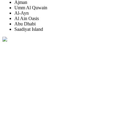
Ajman
Umm Al Quwain
Al-Ayn
Al Ain Oasis
Abu Dhabi
Saadiyat Island