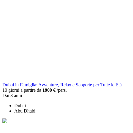
Dubai in Famiglia: Avventure, Relax e Scoperte per Tutte le Età
10 giorni a partire da
1900 €
/pers.
Dai 3 anni
Dubai
Abu Dhabi