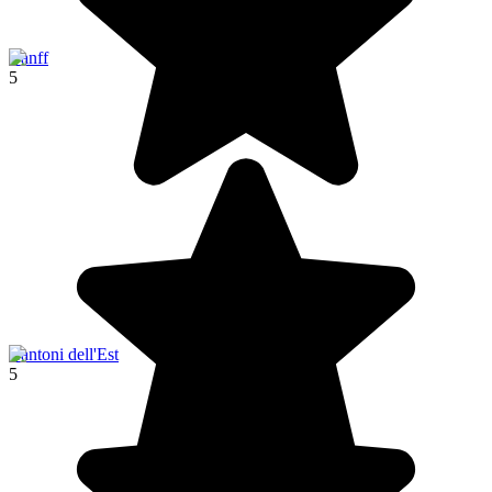
Banff
5
Cantoni dell'Est
5