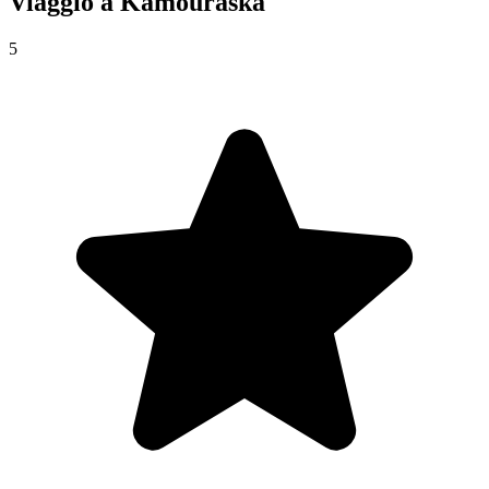
Viaggio a
Kamouraska
5