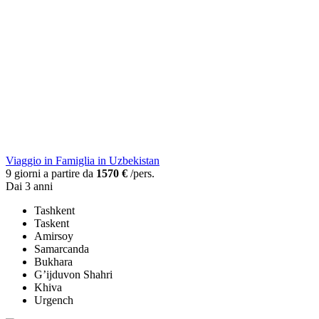
Viaggio in Famiglia in Uzbekistan
9 giorni a partire da
1570 €
/pers.
Dai 3 anni
Tashkent
Taskent
Amirsoy
Samarcanda
Bukhara
G’ijduvon Shahri
Khiva
Urgench