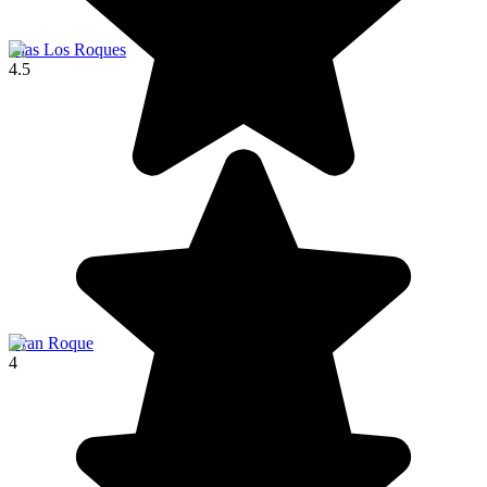
Islas Los Roques
4.5
Gran Roque
4