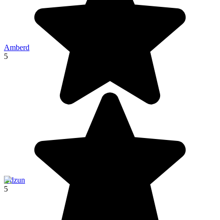
Amberd
5
Odzun
5