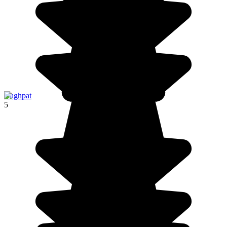
Haghpat
5