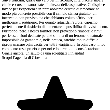
Salve Barbara, grazie davvero per il riscontro, ci fa piacere sapere
che le escursioni sono state all’altezza delle aspettative. Ci dispiace
invece per l’esperienza in ***: abbiamo cercato di rimediare nel
modo più concreto possibile con il cambio stanza gratuito, un
intervento non previsto ma che abbiamo voluto offrirvi per
migliorare il soggiorno. Per quanto riguarda l’aurora, capiamo
perfettamente il desiderio di aumentare le possibilità di avvistamento.
Purtroppo, però, i nostri fornitori non prevedono rimborsi o rinvii
per le escursioni dedicate perché si tratta di un fenomeno naturale
impossibile da garantire e, nella pratica, sarebbe molto difficile
riprogrammare ogni uscita per tutti i viaggiatori. In ogni caso, il tuo
commento resta prezioso per noi e lo terremo in considerazione.
Grazie ancora, un saluto da una soleggiata Finlandia!
Scopri l’agencia di Giovanna