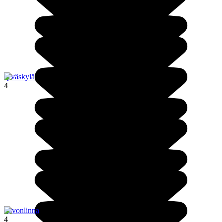
Jyväskylä
4
Savonlinna
4