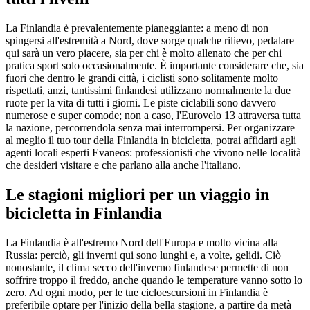
La Finlandia è prevalentemente pianeggiante: a meno di non
spingersi all'estremità a Nord, dove sorge qualche rilievo, pedalare
qui sarà un vero piacere, sia per chi è molto allenato che per chi
pratica sport solo occasionalmente. È importante considerare che, sia
fuori che dentro le grandi città, i ciclisti sono solitamente molto
rispettati, anzi, tantissimi finlandesi utilizzano normalmente la due
ruote per la vita di tutti i giorni. Le piste ciclabili sono davvero
numerose e super comode; non a caso, l'Eurovelo 13 attraversa tutta
la nazione, percorrendola senza mai interrompersi. Per organizzare
al meglio il tuo tour della Finlandia in bicicletta, potrai affidarti agli
agenti locali esperti Evaneos: professionisti che vivono nelle località
che desideri visitare e che parlano alla anche l'italiano.
Le stagioni migliori per un viaggio in
bicicletta in Finlandia
La Finlandia è all'estremo Nord dell'Europa e molto vicina alla
Russia: perciò, gli inverni qui sono lunghi e, a volte, gelidi. Ciò
nonostante, il clima secco dell'inverno finlandese permette di non
soffrire troppo il freddo, anche quando le temperature vanno sotto lo
zero. Ad ogni modo, per le tue cicloescursioni in Finlandia è
preferibile optare per l'inizio della bella stagione, a partire da metà