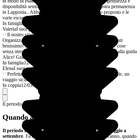
in modo di esaudire ogni nostra richiesta sempre con gentilezza e
disponibilità sem0re disponibile anche dirante la nostra permanenza
in Lapponia.. Abbiamo apprezzato molto l'alloggio proposto e le
varie escursioni. Super consigliata
In famiglia
12/03/2026
Valeria
I suoi preferiti
Il nostro viaggio a Rovaniemi è stato meraviglioso!
Organizzazione perfetta, dall’inizio alla fine! Ci siamo trovati
benissimo! Siamo riusciti in solo 4 giorni a fare tantissime cose
senza stress! Menzione speciale si Paesaggi meravigliosi e alla guida
Alice! Grazie Federica!
In famiglia
12/03/2025
Elena
I suoi preferiti
Perfetta organizzazione, ottimi alloggi e staff professionale, un
viaggio sicuramente consigliato sotto tutti i punti di vista
In coppia
12/03/2025
Il periodo migliore per partire
Quando andare in Finlandia?
Il periodo migliore per visitare la Finlandia va da maggio a
settembre
. Fa infatti meno freddo rispetto al resto dell'anno, quando