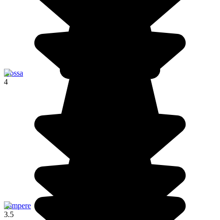
Hossa
4
Tampere
3.5