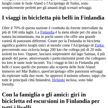
luoghi come le Isole Aland o l'Arcipelago di Turku, sono
semplicemente perfetti per gli amanti degli scenari selvaggi.
I viaggi in bicicletta più belli in Finlandia
Oltre il 70% di questa nazione è costituita da foreste intervallate da
più di 100 mila laghi. La
Finlandia
è la meta ideale per chi ama la
natura incontaminata, ma in pochi sanno che offre una grande
varietà di panorami differenti. Girare per la Finlandia in bicicletta
significa godersi luoghi unici al mondo come l'Arcipelago di
Turku
,
percorrendo una ciclovia lunga 200 km che collega più di 20 mila
isolotti tra loro. Oppure, lasciarsi sorprendere dal lago Saimaa, il più
grande del paese, attraversando i particolarissimi ponti che collegano
tra loro le tante isole lacustri. Tra i viaggi in bici in Finlandia più
belli ci sono quelli che portano alla scoperta delle Isole Aland:
immerso nel Mar Baltico, quest'arcipelago offre panorami selvaggi
da esplorare sulla due ruote. Se apprezzi il turismo urbano, sappi che
tutte le principali città finlandesi,
Helsinki
inclusa, sono bike
friendly.
Con la famiglia o gli amici: giri in
bicicletta ed escursioni in Finlandia per
tutti i livelli