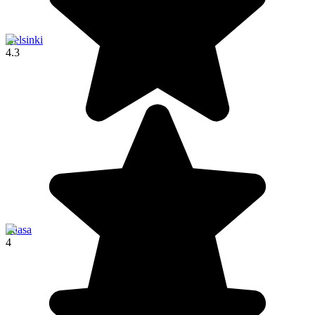
Helsinki
4.3
Vaasa
4