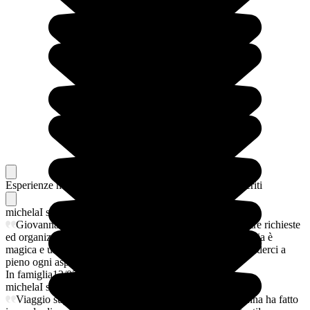
Esperienze memorabili
Dai nostri viaggiatori, i loro preferiti
michela
I suoi preferiti
Giovanna è stata fantastica ha assecondato tutte le nostre richieste
ed organizzato il tour come ci immaginavamo. La Finlandia è
magica e un'ottima organizzazione ha fatto in modo da goderci a
pieno ogni aspetto.
In famiglia
12/03/2026
michela
I suoi preferiti
Viaggio super organizzato in ogni suo aspetto, Giovanna ha fatto