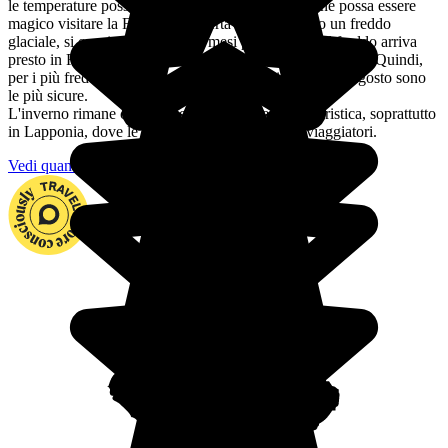
le temperature possono essere molto basse. Sebbene possa essere
magico visitare la Finlandia coperta di neve e sotto un freddo
glaciale, si consiglia di evitare i mesi più freddi. E il freddo arriva
presto in Finlandia: l'autunno inizia a partire da settembre. Quindi,
per i più freddolosi, le temperature dei mesi di luglio e agosto sono
le più sicure.
L'inverno rimane comunque una stagione molto turistica, soprattutto
in Lapponia, dove le aurore boreali incantano i viaggiatori.
Vedi quando partire