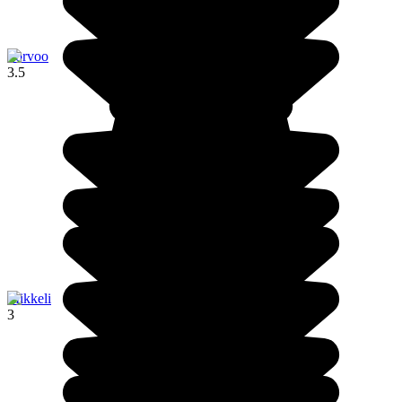
Porvoo
3.5
Mikkeli
3