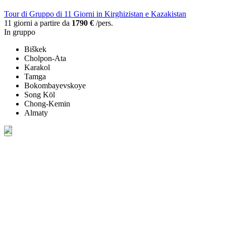
Tour di Gruppo di 11 Giorni in Kirghizistan e Kazakistan
11 giorni a partire da
1790 €
/pers.
In gruppo
Biškek
Cholpon-Ata
Karakol
Tamga
Bokombayevskoye
Song Köl
Chong-Kemin
Almaty