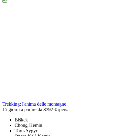
Trekking: l'anima delle montagne
15 giorni a partire da
3797 €
/pers.
Biškek
Chong-Kemin
Toru-Aygyr