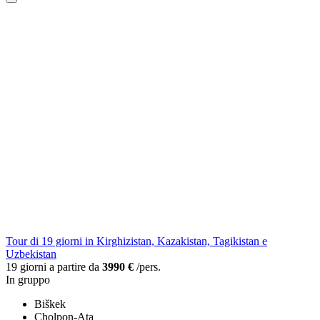
Tour di 19 giorni in Kirghizistan, Kazakistan, Tagikistan e
Uzbekistan
19 giorni a partire da
3990 €
/pers.
In gruppo
Biškek
Cholpon-Ata