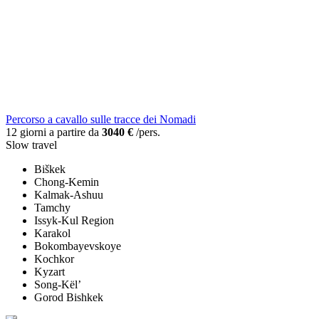
Percorso a cavallo sulle tracce dei Nomadi
12 giorni a partire da
3040 €
/pers.
Slow travel
Biškek
Chong-Kemin
Kalmak-Ashuu
Tamchy
Issyk-Kul Region
Karakol
Bokombayevskoye
Kochkor
Kyzart
Song-Kël’
Gorod Bishkek