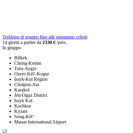
Trekking di gruppo fino alle montagne celesti
14 giorni a partire da
2330 €
/pers.
In gruppo
Biškek
Chong-Kemin
Toru-Aygyr
Ozero Kël’-Kogur
Issyk-Kul Region
Cholpon-Ata
Karakol
Jeti-Oguz District
Issyk Kul
Kochkor
Kyzart
Song-Kël’
Manas International Airport