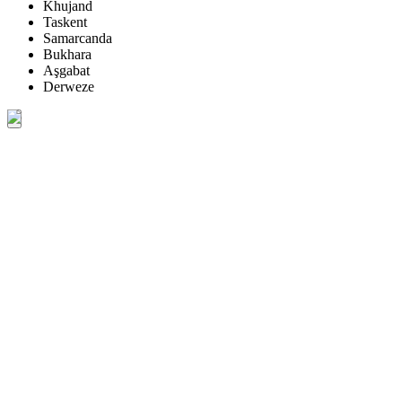
Khujand
Taskent
Samarcanda
Bukhara
Aşgabat
Derweze