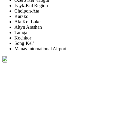
Ozero Kël’-Kogur
Issyk-Kul Region
Cholpon-Ata
Karakol
Ala Kol Lake
Altyn Arashan
Tamga
Kochkor
Song-Kël’
Manas International Airport