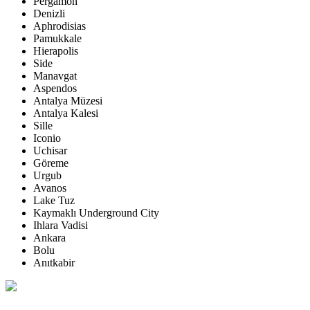
Pergamon
Denizli
Aphrodisias
Pamukkale
Hierapolis
Side
Manavgat
Aspendos
Antalya Müzesi
Antalya Kalesi
Sille
Iconio
Uchisar
Göreme
Urgub
Avanos
Lake Tuz
Kaymaklı Underground City
Ihlara Vadisi
Ankara
Bolu
Anıtkabir