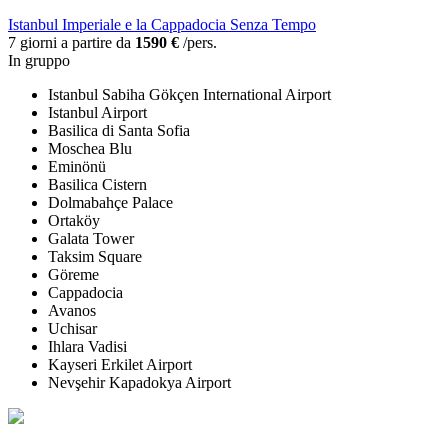
Istanbul Imperiale e la Cappadocia Senza Tempo
7 giorni a partire da
1590 €
/pers.
In gruppo
Istanbul Sabiha Gökçen International Airport
Istanbul Airport
Basilica di Santa Sofia
Moschea Blu
Eminönü
Basilica Cistern
Dolmabahçe Palace
Ortaköy
Galata Tower
Taksim Square
Göreme
Cappadocia
Avanos
Uchisar
Ihlara Vadisi
Kayseri Erkilet Airport
Nevşehir Kapadokya Airport