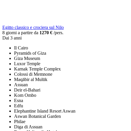
Egitto classico e crociera sul Nilo
8 giorni a partire da
1270 €
/pers.
Dai 3 anni
Il Cairo
Pyramids of Giza
Giza Museum
Luxor Temple
Karnak Temple Complex
Colossi di Memnone
Maqābir al Mulūk
Assuan
Deir el-Bahari
Kom Ombo
Esna
Edfu
Elephantine Island Resort Aswan
Aswan Botanical Garden
Philae
Diga di Assuan