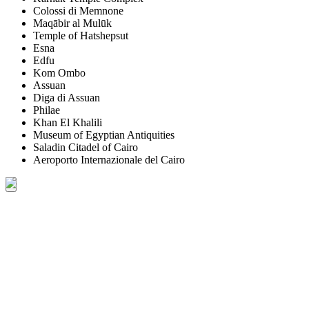
Colossi di Memnone
Maqābir al Mulūk
Temple of Hatshepsut
Esna
Edfu
Kom Ombo
Assuan
Diga di Assuan
Philae
Khan El Khalili
Museum of Egyptian Antiquities
Saladin Citadel of Cairo
Aeroporto Internazionale del Cairo