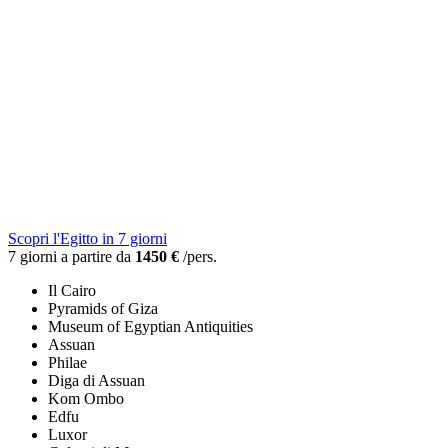
Scopri l'Egitto in 7 giorni
7 giorni a partire da
1450 €
/pers.
Il Cairo
Pyramids of Giza
Museum of Egyptian Antiquities
Assuan
Philae
Diga di Assuan
Kom Ombo
Edfu
Luxor