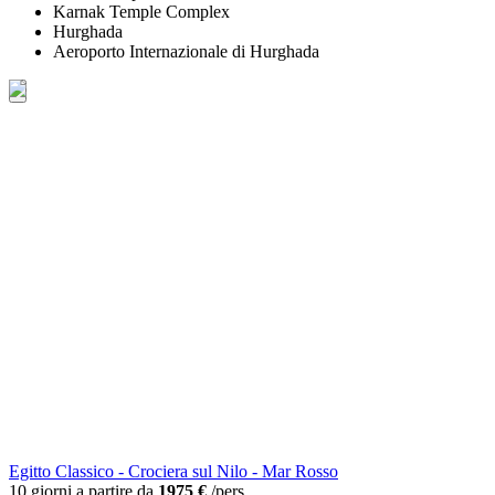
Karnak Temple Complex
Hurghada
Aeroporto Internazionale di Hurghada
Egitto Classico - Crociera sul Nilo - Mar Rosso
10 giorni a partire da
1975 €
/pers.