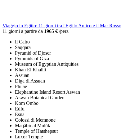
Viaggio in Egitto: 11 giorni tra l'Egitto Antico e il Mar Rosso
11 giorni a partire da
1965 €
/pers.
Il Cairo
Saqqara
Pyramid of Djoser
Pyramids of Giza
Museum of Egyptian Antiquities
Khan El Khalili
Assuan
Diga di Assuan
Philae
Elephantine Island Resort Aswan
Aswan Botanical Garden
Kom Ombo
Edfu
Esna
Colossi di Memnone
Maqābir al Mulūk
Temple of Hatshepsut
Luxor Temple