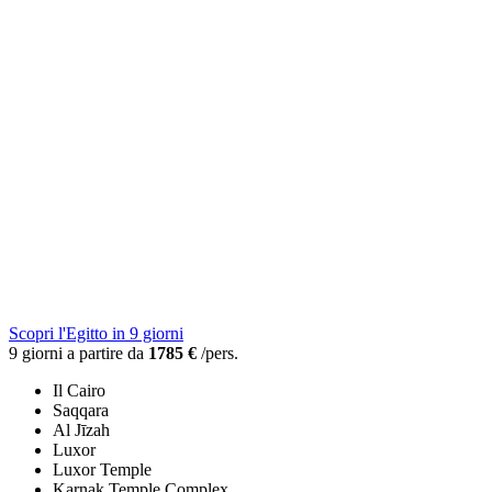
Scopri l'Egitto in 9 giorni
9 giorni a partire da
1785 €
/pers.
Il Cairo
Saqqara
Al Jīzah
Luxor
Luxor Temple
Karnak Temple Complex