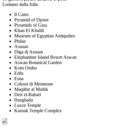
Lontano dalla folla
Il Cairo
Pyramid of Djoser
Pyramids of Giza
Khan El Khalili
Museum of Egyptian Antiquities
Philae
Assuan
Diga di Assuan
Elephantine Island Resort Aswan
Aswan Botanical Garden
Kom Ombo
Edfu
Esna
Colossi di Memnone
Maqābir al Mulūk
Deir el-Bahari
Hurghada
Luxor Temple
Karnak Temple Complex