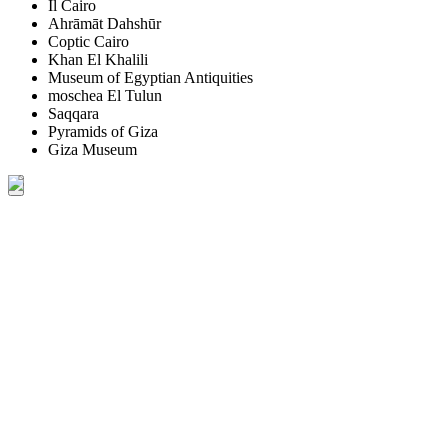
Il Cairo
Ahrāmāt Dahshūr
Coptic Cairo
Khan El Khalili
Museum of Egyptian Antiquities
moschea El Tulun
Saqqara
Pyramids of Giza
Giza Museum