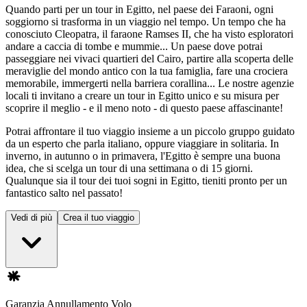
Quando parti per un tour in Egitto, nel paese dei Faraoni, ogni
soggiorno si trasforma in un viaggio nel tempo. Un tempo che ha
conosciuto Cleopatra, il faraone Ramses II, che ha visto esploratori
andare a caccia di tombe e mummie... Un paese dove potrai
passeggiare nei vivaci quartieri del Cairo, partire alla scoperta delle
meraviglie del mondo antico con la tua famiglia, fare una crociera
memorabile, immergerti nella barriera corallina... Le nostre agenzie
locali ti invitano a creare un tour in Egitto unico e su misura per
scoprire il meglio - e il meno noto - di questo paese affascinante!
Potrai affrontare il tuo viaggio insieme a un piccolo gruppo guidato
da un esperto che parla italiano, oppure viaggiare in solitaria. In
inverno, in autunno o in primavera, l'Egitto è sempre una buona
idea, che si scelga un tour di una settimana o di 15 giorni.
Qualunque sia il tour dei tuoi sogni in Egitto, tieniti pronto per un
fantastico salto nel passato!
Vedi di più
Crea il tuo viaggio
Garanzia Annullamento Volo