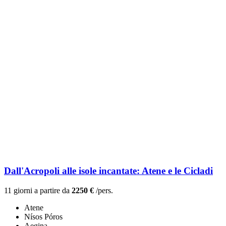
Dall'Acropoli alle isole incantate: Atene e le Cicladi
11 giorni a partire da
2250 €
/pers.
Atene
Nísos Póros
Aegina