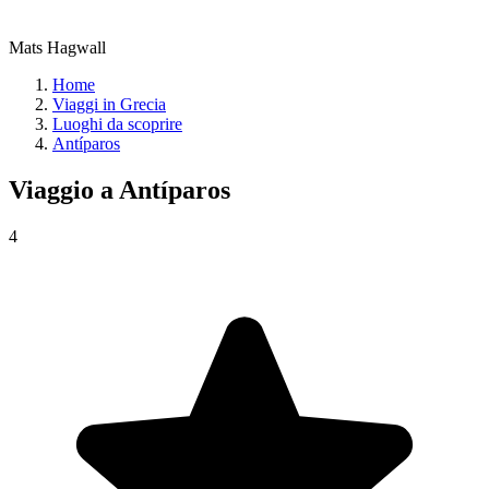
Mats Hagwall
Home
Viaggi in Grecia
Luoghi da scoprire
Antíparos
Viaggio a
Antíparos
4