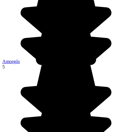
Amorgós
5