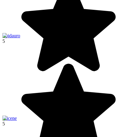
Epidauro
5
Micene
5