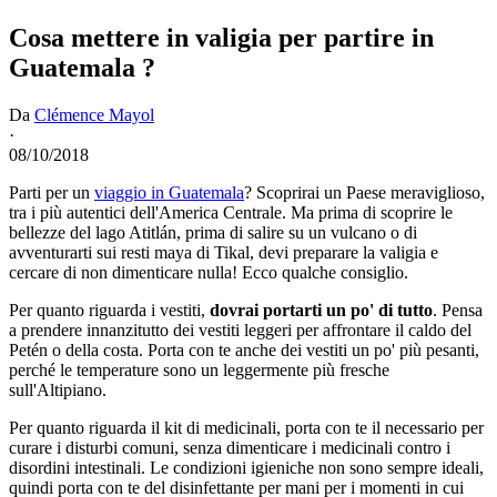
Cosa mettere in valigia per partire in
Guatemala ?
Da
Clémence Mayol
·
08/10/2018
Parti per un
viaggio in Guatemala
? Scoprirai un Paese meraviglioso,
tra i più autentici dell'America Centrale. Ma prima di scoprire le
bellezze del lago Atitlán, prima di salire su un vulcano o di
avventurarti sui resti maya di Tikal, devi preparare la valigia e
cercare di non dimenticare nulla! Ecco qualche consiglio.
Per quanto riguarda i vestiti,
dovrai portarti un po' di tutto
. Pensa
a prendere innanzitutto dei vestiti leggeri per affrontare il caldo del
Petén o della costa. Porta con te anche dei vestiti un po' più pesanti,
perché le temperature sono un leggermente più fresche
sull'Altipiano.
Per quanto riguarda il kit di medicinali, porta con te il necessario per
curare i disturbi comuni, senza dimenticare i medicinali contro i
disordini intestinali. Le condizioni igieniche non sono sempre ideali,
quindi porta con te del disinfettante per mani per i momenti in cui