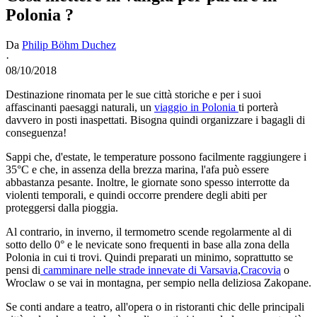
Polonia ?
Da
Philip Böhm Duchez
·
08/10/2018
Destinazione rinomata per le sue città storiche e per i suoi
affascinanti paesaggi naturali, un
viaggio in Polonia
ti porterà
davvero in posti inaspettati. Bisogna quindi organizzare i bagagli di
conseguenza!
Sappi che, d'estate, le temperature possono facilmente raggiungere i
35°C e che, in assenza della brezza marina, l'afa può essere
abbastanza pesante. Inoltre, le giornate sono spesso interrotte da
violenti temporali, e quindi occorre prendere degli abiti per
proteggersi dalla pioggia.
Al contrario, in inverno, il termometro scende regolarmente al di
sotto dello 0° e le nevicate sono frequenti in base alla zona della
Polonia in cui ti trovi. Quindi preparati un minimo, soprattutto se
pensi di
camminare nelle strade innevate di Varsavia
,
Cracovia
o
Wroclaw o se vai in montagna, per sempio nella deliziosa Zakopane.
Se conti andare a teatro, all'opera o in ristoranti chic delle principali