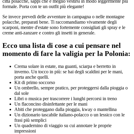
città polacche, sappi che è meglio vestirsi in modo leggermente più
formale. Porta con te un outfit più elegante!
Se invece prevedi delle avventure in campagna o nelle montagne
polacche, preparati bene. Ti raccomandiamo vivamente degli
scarponi, mentre d'estate sono fortemente consigliati gli spray e le
creme anti-zanzare e contro gli insetti in generale.
Ecco una lista di cose a cui pensare nel
momento di fare la valigia per la Polonia:
Crema solare in estate, ma guanti, sciarpa e berretto in
inverno. Un tocco in più: se hai degli scaldini per le mani,
porta anche quelli.
Kit di primo soccorso
Un ombrello, sempre pratico, per proteggersi dalla pioggia o
dal sole
Libri o musica per trascorrere i lunghi percorsi in treno
Un flaconcino disinfettante per le mani
Abiti che proteggano dalla pioggia, kway o mantellina
Un dizionario tascabile italiano-polacco o un lessico con le
frasi più semplici
Un quadernino di viaggio su cui annotare le proprie
impressioni