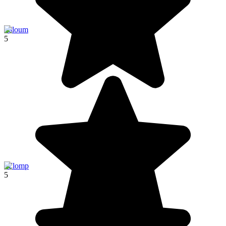
Saloum
5
M'lomp
5