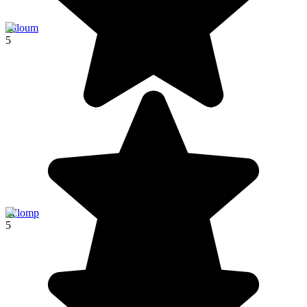
Saloum
5
M'lomp
5