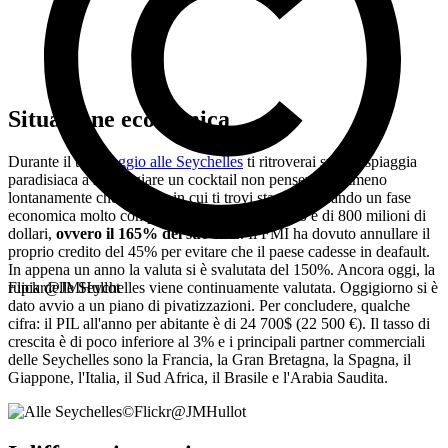
Situazione economica
Durante il tuo
viaggio alle Seychelles
ti ritroverai su una spiaggia
paradisiaca a sorseggiare un cocktail non penserai nemmeno
lontanamente che il paese in cui ti trovi sta attraversando un fase
economica molto complicata. Il debito pubblico è di 800 milioni di
dollari,
ovvero il 165% del suo PIL
. Il FMI ha dovuto annullare il
proprio credito del 45% per evitare che il paese cadesse in deafault.
In appena un anno la valuta si è svalutata del 150%. Ancora oggi, la
rupia delle Seychelles viene continuamente valutata. Oggigiorno si è
Flickr@JMHullot
dato avvio a un piano di pivatizzazioni. Per concludere, qualche
cifra: il PIL all'anno per abitante è di 24 700$ (22 500 €). Il tasso di
crescita è di poco inferiore al 3% e i principali partner commerciali
delle Seychelles sono la Francia, la Gran Bretagna, la Spagna, il
Giappone, l'Italia, il Sud Africa, il Brasile e l'Arabia Saudita.
©
Flickr@JMHullot