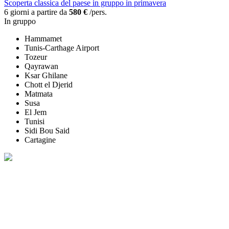
Scoperta classica del paese in gruppo in primavera
6 giorni a partire da
580 €
/pers.
In gruppo
Hammamet
Tunis-Carthage Airport
Tozeur
Qayrawan
Ksar Ghilane
Chott el Djerid
Matmata
Susa
El Jem
Tunisi
Sidi Bou Said
Cartagine