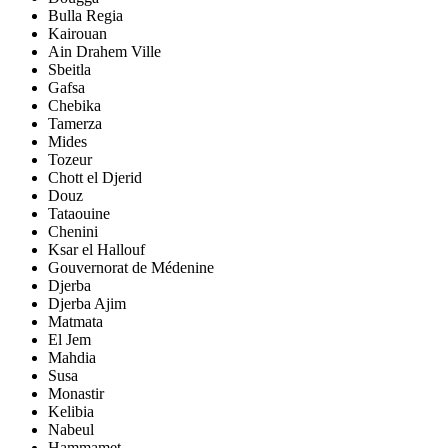
Bulla Regia
Kairouan
Ain Drahem Ville
Sbeitla
Gafsa
Chebika
Tamerza
Mides
Tozeur
Chott el Djerid
Douz
Tataouine
Chenini
Ksar el Hallouf
Gouvernorat de Médenine
Djerba
Djerba Ajim
Matmata
El Jem
Mahdia
Susa
Monastir
Kelibia
Nabeul
Hammamet