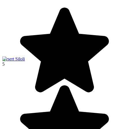
Desert Siloli
5