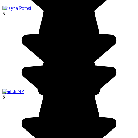
Huayna Potosi
5
Madidi NP
5