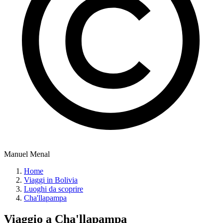
Manuel Menal
Home
Viaggi in Bolivia
Luoghi da scoprire
Cha'llapampa
Viaggio a
Cha'llapampa