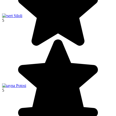
Desert Siloli
5
Huayna Potosi
5