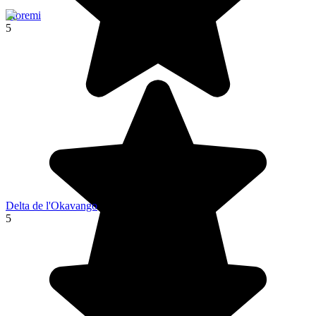
Moremi
5
Delta de l'Okavango
5