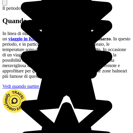
Il periodo migliore per partire
Quando andare in Kenya?
In linea di massima, il periodo migliore per organizzare
un
viaggio in Kenya
è quello che va
da ottobre a marzo
. In questo
periodo, e in particolare nei mesi di gennaio e febbraio, le
temperature sono decisamente miti e il clima asciutto. In occasione
di un viaggio alla scoperta del Kenya in questi mesi si avrà la
possibilità di ammirare da vicino la flora e la fauna di questa
meravigliosa terra, effettuare escursioni nelle zone più remote e
approfittare per qualche giornata di mare in una delle zone balneari
più famose di questa fantastica destinazione.
Vedi quando partire