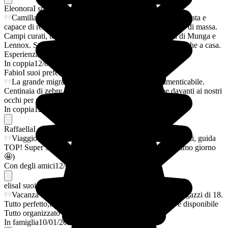
Eleonora
I suoi preferiti
Camilla è una guida eccezionale: competente, appassionata e
capace di rendere il safari autentico e lontano dal turismo di massa.
Campi curati, tende super confortevoli e cucina ottima di Munga e
Lennox. Staff straordinario che ci ha fatto sentire meglio che a casa.
Esperienza indimenticabile!
In coppia
12/03/2026
Fabio
I suoi preferiti
La grande migrazione al Masai Mara è stata indimenticabile.
Centinaia di zebre e gnu hanno attraversato il fiume davanti ai nostri
occhi per raggiungere il Serengeti oltre il confine
In coppia
12/03/2026
Raffaella
I suoi preferiti
Viaggio meraviglioso!!! Tour perfetto, strutture eccellenti, guida
TOP! Super soddisfatta (ed ho ancora domani come ultimo giorno
🤩)
Con degli amici
12/03/2025
elisa
I suoi preferiti
Vacanza in famiglia,con una bambina di 9 anni e un ragazzi di 18.
Tutto perfetto,la nostra guida sempre puntuale,preciso e disponibile
Tutto organizzato al meglio Evaneos una garanzia
In famiglia
10/01/2025