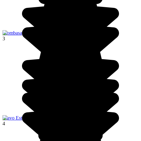
Mombasa
3
Tsavo Est
4