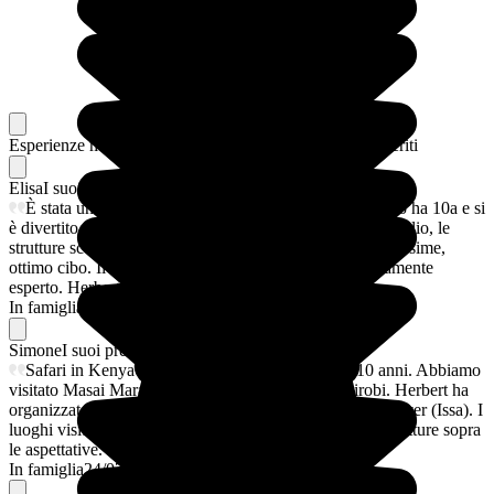
Esperienze memorabili
Dai nostri viaggiatori, i loro preferiti
Elisa
I suoi preferiti
È stata una magnifica vacanza in famiglia (nostro figlio ha 10a e si
è divertito tantissimo). Herbert ha organizzato tutto al meglio, le
strutture scelte sono state sopra le aspettative, pulite, bellissime,
ottimo cibo. Il driver Issa molto professionale e estremamente
esperto. Herbert sei grande!
In famiglia
24/07/2026
Simone
I suoi preferiti
Safari in Kenya in famiglia, con un bambino di 10 anni. Abbiamo
visitato Masai Mara, Amboseli, lago Nakuro e Nairobi. Herbert ha
organizzato tutto alla perfezione, ottimi lodges, ottimo driver (Issa). I
luoghi visitati sono stati incantevoli, organizzazione e strutture sopra
le aspettative. Grazie
In famiglia
24/07/2026