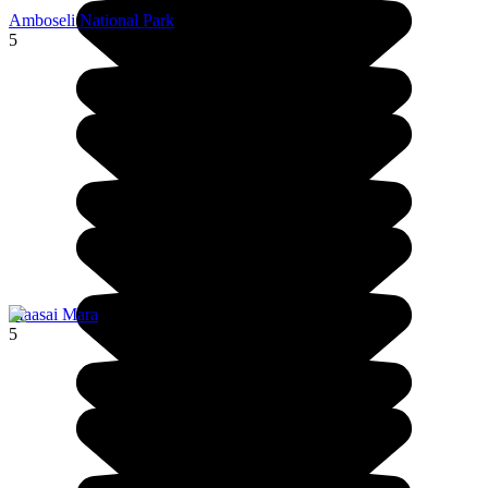
Amboseli National Park
5
Maasai Mara
5