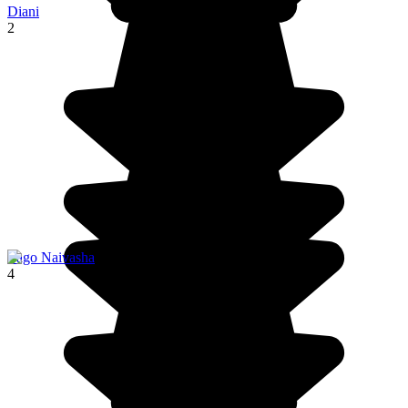
Diani
2
Lago Naivasha
4