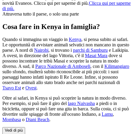
novità Evaneos. Clicca qui per saperne di più.
Clicca qui per saperne
di più.
Attraversa tutto il paese, o solo una parte
Cosa fare in Kenya in famiglia?
Quando si immagina un viaggio in
Kenya
, si pensa subito ai safari.
Le opportunità di avvistare animali selvatici non mancano in questo
paese. A nord di
Nairobi
, si trovano i
parchi di Samburu
e Laikipia.
A ovest, in direzione del lago Vittoria, c'è il
Masai Mara
dove si
possono incontrare le tribù Masai e scoprire la natura in modo
diverso. A sud, il
Parco Nazionale di Amboseli
, con il
Kilimangiaro
sullo sfondo, risulterà subito riconoscibile ai più piccoli: i suoi
paesaggi hanno infatti ispirato Il Re Leone. Infine, si possono
osservare animali allo stato brado anche nei parchi nazionali di
Tsavo Est
e
Ovest
.
Oltre ai safari, in Kenya si può scoprire la natura in modo diverso.
Per esempio, si può fare il giro del
lago Naivasha
a piedi o in
bicicletta, oppure si può fare una gita in barca. Sulla costa, ci si può
divertire sulle spiagge di fronte all'oceano Indiano, a
Lamu
,
Mombasa
o
Diani Beach
.
Vedi di più