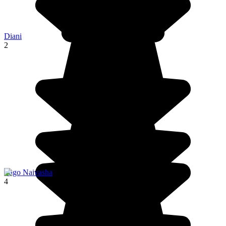
Diani
2
Lago Naivasha
4