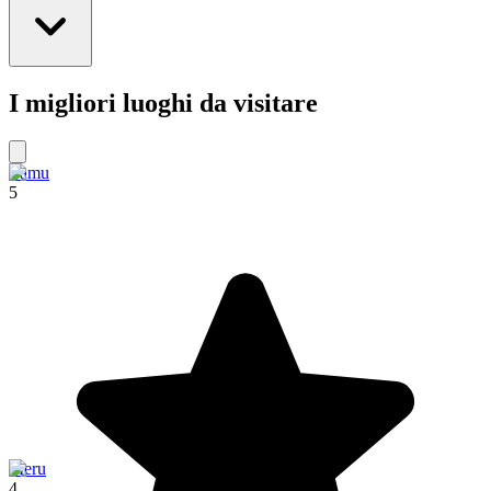
I migliori luoghi da visitare
Lamu
5
Meru
4