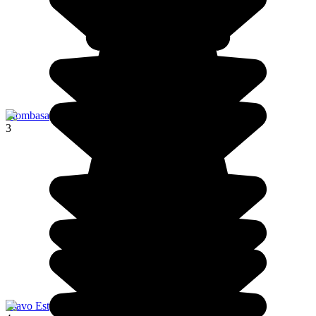
Mombasa
3
Tsavo Est