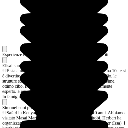
Esperienze memorabili
Dai nostri viaggiatori, i loro preferiti
Elisa
I suoi preferiti
È stata una magnifica vacanza in famiglia (nostro figlio ha 10a e si
è divertito tantissimo). Herbert ha organizzato tutto al meglio, le
strutture scelte sono state sopra le aspettative, pulite, bellissime,
ottimo cibo. Il driver Issa molto professionale e estremamente
esperto. Herbert sei grande!
In famiglia
24/07/2026
Simone
I suoi preferiti
Safari in Kenya in famiglia, con un bambino di 10 anni. Abbiamo
visitato Masai Mara, Amboseli, lago Nakuro e Nairobi. Herbert ha
organizzato tutto alla perfezione, ottimi lodges, ottimo driver (Issa). I