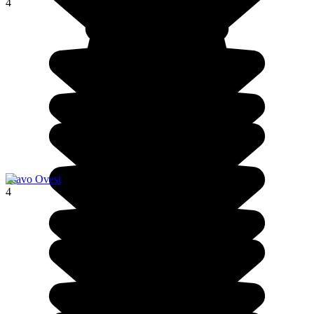
4
Tsavo Ovest
4