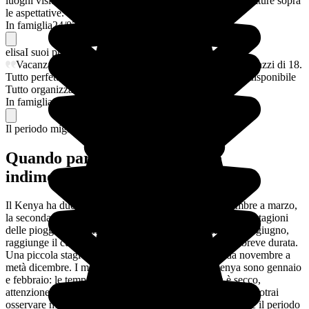
luoghi visitati sono stati incantevoli, organizzazione e strutture sopra
le aspettative. Grazie
In famiglia
24/07/2026
elisa
I suoi preferiti
Vacanza in famiglia,con una bambina di 9 anni e un ragazzi di 18.
Tutto perfetto,la nostra guida sempre puntuale,preciso e disponibile
Tutto organizzato al meglio Evaneos una garanzia
In famiglia
10/01/2025
Il periodo migliore per partire
Quando partire per un viaggio
indimenticabile in famiglia?
Il Kenya ha due stagioni secche. La prima va da dicembre a marzo,
la seconda da luglio a ottobre. Tra una e l'altra, ci sono le stagioni
delle piogge. La grande stagione delle piogge, da aprile a giugno,
raggiunge il culmine a maggio con forti piogge, ma di breve durata.
Una piccola stagione delle piogge copre il periodo da novembre a
metà dicembre. I mesi migliori per partire per il Kenya sono gennaio
e febbraio: le temperature sono piacevoli e il clima è secco,
attenzione però, si tratta anche dell'alta stagione turistica. Potrai
osservare molti uccelli in questo periodo dell'anno. Anche il periodo