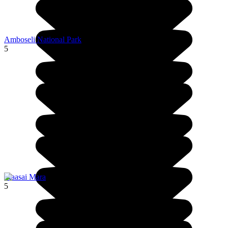
Amboseli National Park
5
Maasai Mara
5