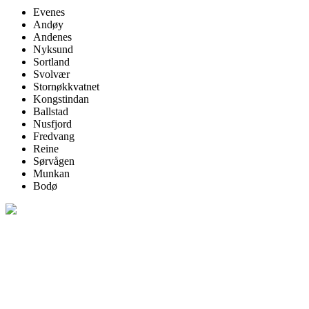
Evenes
Andøy
Andenes
Nyksund
Sortland
Svolvær
Stornøkkvatnet
Kongstindan
Ballstad
Nusfjord
Fredvang
Reine
Sørvågen
Munkan
Bodø