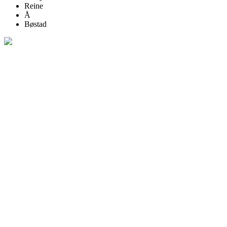
Reine
Å
Bøstad