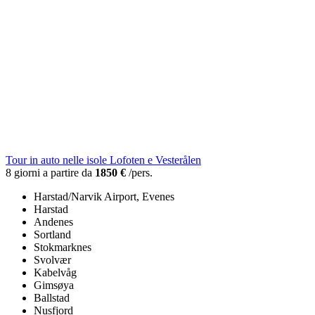
Tour in auto nelle isole Lofoten e Vesterålen
8 giorni a partire da
1850 €
/pers.
Harstad/Narvik Airport, Evenes
Harstad
Andenes
Sortland
Stokmarknes
Svolvær
Kabelvåg
Gimsøya
Ballstad
Nusfjord