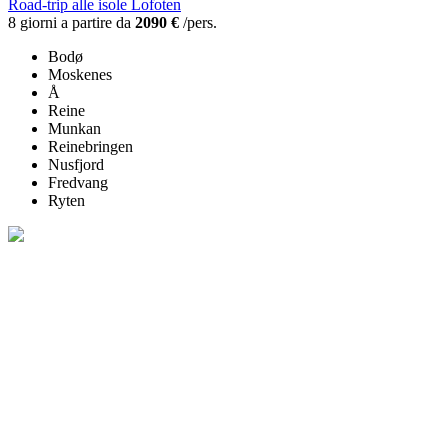
Road-trip alle isole Lofoten
8 giorni a partire da
2090 €
/pers.
Bodø
Moskenes
Å
Reine
Munkan
Reinebringen
Nusfjord
Fredvang
Ryten