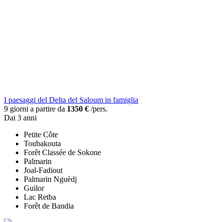
I paesaggi del Delta del Saloum in famiglia
9 giorni a partire da
1350 €
/pers.
Dai 3 anni
Petite Côte
Toubakouta
Forêt Classée de Sokone
Palmarin
Joal-Fadiout
Palmarin Nguèdj
Guilor
Lac Retba
Forêt de Bandia