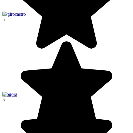
Argirocastro
5
Llogora
5