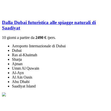
Dalla Dubai futuristica alle spiagge naturali di
Saadiyat
10 giorni a partire da
2490 €
/pers.
Aeroporto Internazionale di Dubai
Dubai
Ras al-Khaimah
Sharja
Ajman
Umm Al Quwain
Al-Ayn
Al Ain Oasis
Abu Dhabi
Saadiyat Island