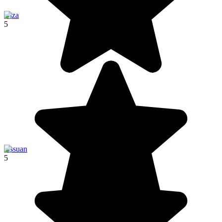
Giza
5
Assuan
5