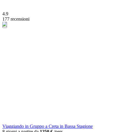
4.9
177 recensioni
Viaggiando in Gruppo a Creta in Bassa Stagione
8 giorni a partire da
1250 €
/pers.